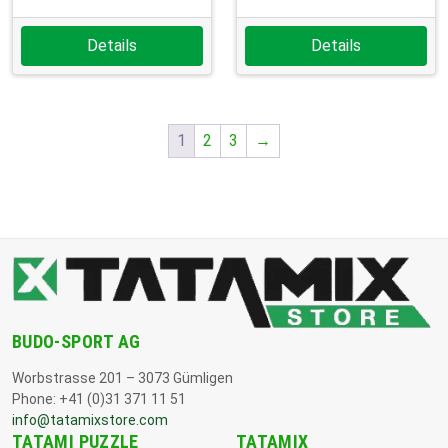
Details
Details
1
2
3
→
BUDO-SPORT AG
Worbstrasse 201 – 3073 Gümligen
Phone: +41 (0)31 371 11 51
info@tatamixstore.com
TATAMI PUZZLE
TATAMIX