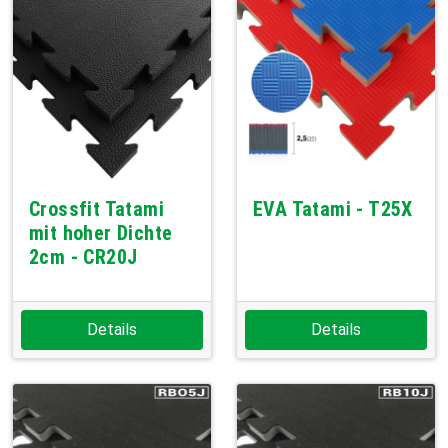
Crossfit Tatami
EVA Tatami - T25X
mit hoher Dichte
2cm - CR20J
Details
Details