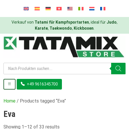
Verkauf von
Tatami für Kampfsportarten
, ideal für
Judo
,
Karate
,
Taekwondo
,
Kickboxen
.
Products
search
+49 9616345700
Home
/ Products tagged “Eva”
Eva
Showing 1–12 of 33 results