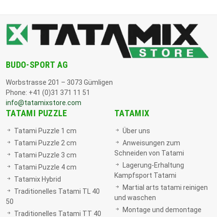
BUDO-SPORT AG
Worbstrasse 201 – 3073 Gümligen
Phone: +41 (0)31 371 11 51
info@tatamixstore.com
TATAMI PUZZLE
TATAMIX
Tatami Puzzle 1 cm
Über uns
Tatami Puzzle 2 cm
Anweisungen zum
Schneiden von Tatami
Tatami Puzzle 3 cm
Lagerung-Erhaltung
Tatami Puzzle 4 cm
Kampfsport Tatami
Tatamix Hybrid
Martial arts tatami reinigen
Traditionelles Tatami TL 40
und waschen
50
Montage und demontage
Traditionelles Tatami TT 40