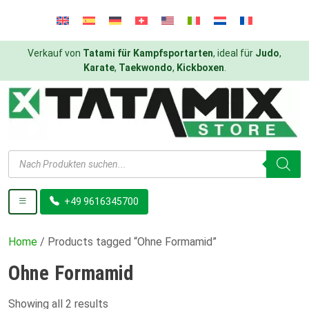
Verkauf von
Tatami für Kampfsportarten
, ideal für
Judo
,
Karate
,
Taekwondo
,
Kickboxen
.
Products
search
+49 9616345700
Home
/ Products tagged “Ohne Formamid”
Ohne Formamid
Showing all 2 results