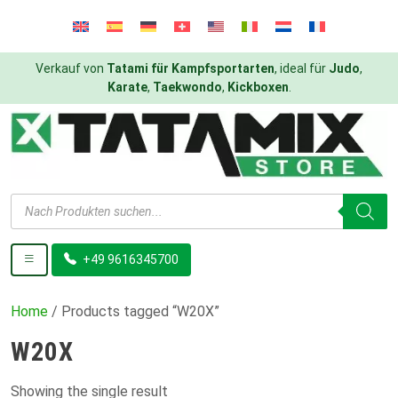
Verkauf von
Tatami für Kampfsportarten
, ideal für
Judo
,
Karate
,
Taekwondo
,
Kickboxen
.
Products
search
+49 9616345700
Home
/ Products tagged “W20X”
W20X
Showing the single result