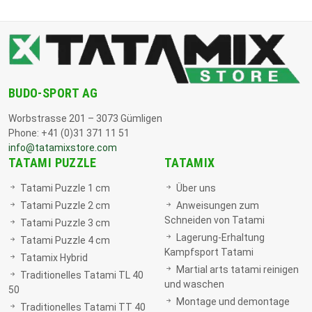
BUDO-SPORT AG
Worbstrasse 201 – 3073 Gümligen
Phone: +41 (0)31 371 11 51
info@tatamixstore.com
TATAMI PUZZLE
TATAMIX
Tatami Puzzle 1 cm
Über uns
Tatami Puzzle 2 cm
Anweisungen zum
Schneiden von Tatami
Tatami Puzzle 3 cm
Lagerung-Erhaltung
Tatami Puzzle 4 cm
Kampfsport Tatami
Tatamix Hybrid
Martial arts tatami reinigen
Traditionelles Tatami TL 40
und waschen
50
Montage und demontage
Traditionelles Tatami TT 40