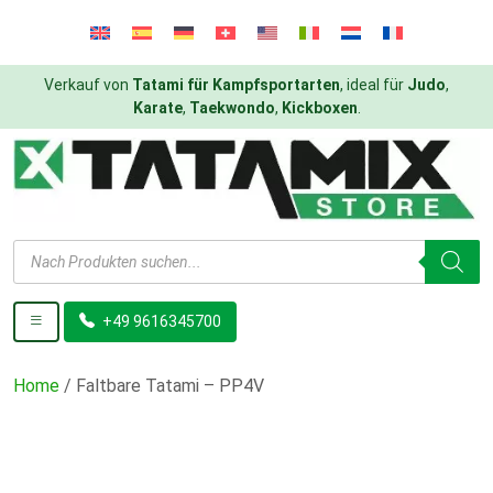
Verkauf von
Tatami für Kampfsportarten
, ideal für
Judo
,
Karate
,
Taekwondo
,
Kickboxen
.
Products
search
+49 9616345700
Home
/ Faltbare Tatami – PP4V