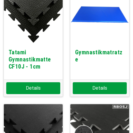
Tatami
Gymnastikmatratz
Gymnastikmatte
e
CF10J - 1cm
Details
Details