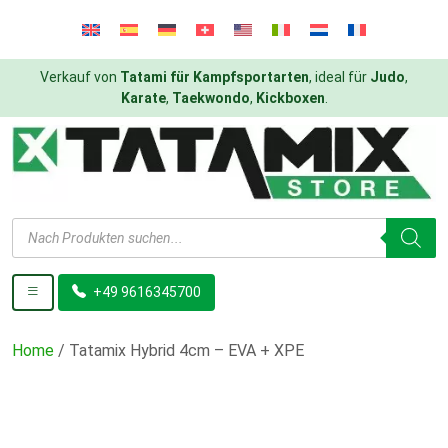
Verkauf von
Tatami für Kampfsportarten
, ideal für
Judo
,
Karate
,
Taekwondo
,
Kickboxen
.
Products
search
+49 9616345700
Home
/ Tatamix Hybrid 4cm – EVA + XPE