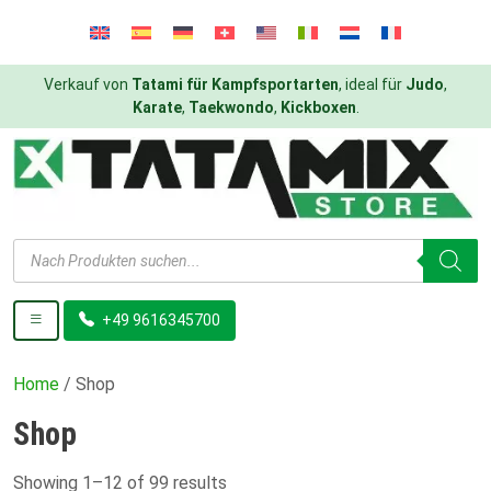
Verkauf von
Tatami für Kampfsportarten
, ideal für
Judo
,
Karate
,
Taekwondo
,
Kickboxen
.
Products
search
+49 9616345700
Home
/ Shop
Shop
Showing 1–12 of 99 results