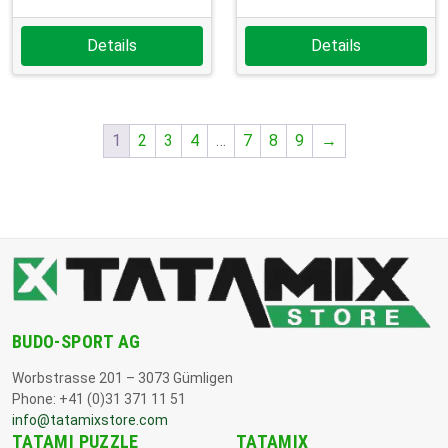
Details
Details
1
2
3
4
…
7
8
9
→
BUDO-SPORT AG
Worbstrasse 201 – 3073 Gümligen
Phone: +41 (0)31 371 11 51
info@tatamixstore.com
TATAMI PUZZLE
TATAMIX