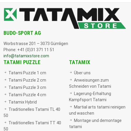
BUDO-SPORT AG
Worbstrasse 201 – 3073 Gümligen
Phone: +41 (0)31 371 11 51
info@tatamixstore.com
TATAMI PUZZLE
TATAMIX
Tatami Puzzle 1 cm
Über uns
Tatami Puzzle 2 cm
Anweisungen zum
Schneiden von Tatami
Tatami Puzzle 3 cm
Lagerung-Erhaltung
Tatami Puzzle 4 cm
Kampfsport Tatami
Tatamix Hybrid
Martial arts tatami reinigen
Traditionelles Tatami TL 40
und waschen
50
Montage und demontage
Traditionelles Tatami TT 40
tatami
50