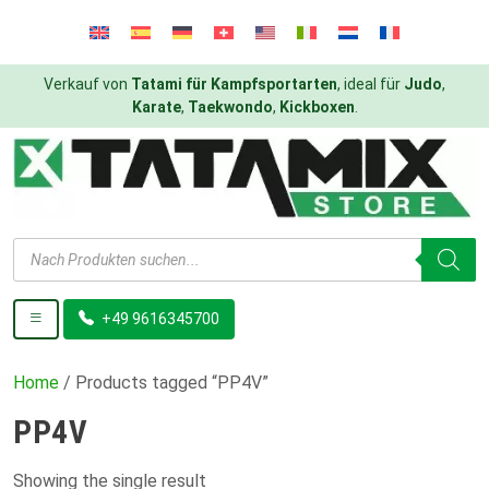
Verkauf von
Tatami für Kampfsportarten
, ideal für
Judo
,
Karate
,
Taekwondo
,
Kickboxen
.
Products
search
+49 9616345700
Home
/ Products tagged “PP4V”
PP4V
Showing the single result