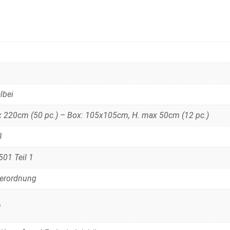
lbei
x 220cm (50 pc.) – Box: 105x105cm, H. max 50cm (12 pc.)
3
01 Teil 1
Verordnung
m