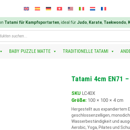
von
Tatami für Kampfsportarten
, ideal für
Judo
,
Karate
,
Taekwondo
,
BABY PUZZLE MATTE
TRADITIONELLE TATAMI
AND
Tatami 4cm EN71 –
SKU
LC40X
Größe
:
100 × 100 × 4 cm
Hergestellt aus expandiertem E
geschlossenzelligen, monodicht
Wasserbeständigkeit und ausgez
Aerobic, Yoga, Pilates und Sch