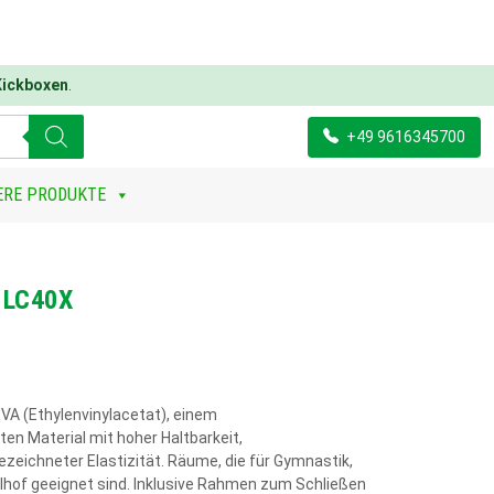
Kickboxen
.
+49 9616345700
ERE PRODUKTE
 LC40X
VA (Ethylenvinylacetat), einem
en Material mit hoher Haltbarkeit,
eichneter Elastizität. Räume, die für Gymnastik,
ulhof geeignet sind. Inklusive Rahmen zum Schließen