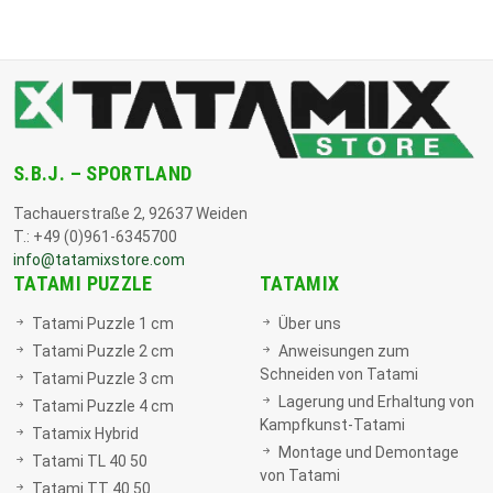
S.B.J. – SPORTLAND
Tachauerstraße 2, 92637 Weiden
T.: +49 (0)961-6345700
info@tatamixstore.com
TATAMI PUZZLE
TATAMIX
Tatami Puzzle 1 cm
Über uns
Tatami Puzzle 2 cm
Anweisungen zum
Schneiden von Tatami
Tatami Puzzle 3 cm
Lagerung und Erhaltung von
Tatami Puzzle 4 cm
Kampfkunst-Tatami
Tatamix Hybrid
Montage und Demontage
Tatami TL 40 50
von Tatami
Tatami TT 40 50