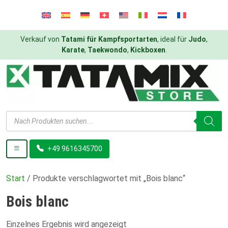
Verkauf von
Tatami für Kampfsportarten
, ideal für
Judo
,
Karate
,
Taekwondo
,
Kickboxen
.
Products
search
+49 9616345700
Start
/ Produkte verschlagwortet mit „Bois blanc“
Bois blanc
Einzelnes Ergebnis wird angezeigt