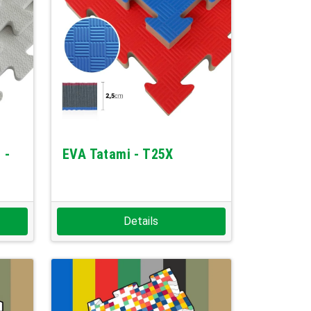
 -
EVA Tatami - T25X
Details