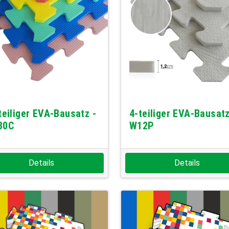
teiliger EVA-Bausatz -
4-teiliger EVA-Bausatz
30C
W12P
Details
Details