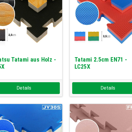
atsu Tatami aus Holz -
Tatami 2.5cm EN71 -
5X
LC25X
Details
Details