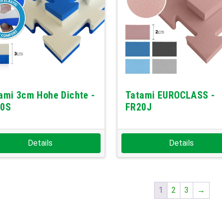
ami 3cm Hohe Dichte -
Tatami EUROCLASS -
30S
FR20J
Details
Details
1
2
3
→