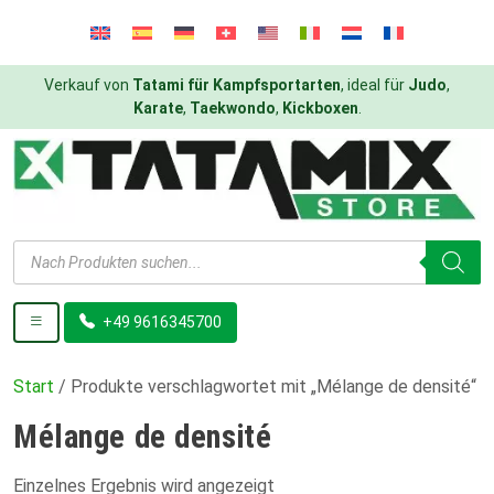
Verkauf von
Tatami für Kampfsportarten
, ideal für
Judo
,
Karate
,
Taekwondo
,
Kickboxen
.
Products
search
+49 9616345700
Start
/ Produkte verschlagwortet mit „Mélange de densité“
Mélange de densité
Einzelnes Ergebnis wird angezeigt