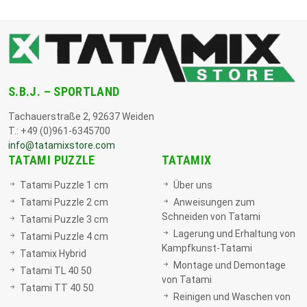
S.B.J. – SPORTLAND
Tachauerstraße 2, 92637 Weiden
T.: +49 (0)961-6345700
info@tatamixstore.com
TATAMI PUZZLE
TATAMIX
Tatami Puzzle 1 cm
Über uns
Tatami Puzzle 2 cm
Anweisungen zum
Schneiden von Tatami
Tatami Puzzle 3 cm
Lagerung und Erhaltung von
Tatami Puzzle 4 cm
Kampfkunst-Tatami
Tatamix Hybrid
Montage und Demontage
Tatami TL 40 50
von Tatami
Tatami TT 40 50
Reinigen und Waschen von