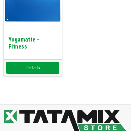
Yogamatte -
Fitness
Details