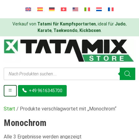
Verkauf von
Tatami für Kampfsportarten
, ideal für
Judo
,
Karate
,
Taekwondo
,
Kickboxen
.
Products
search
+49 9616345700
Start
/ Produkte verschlagwortet mit „Monochrom“
Monochrom
Alle 3 Ergebnisse werden angezeigt