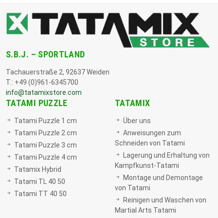
S.B.J. – SPORTLAND
Tachauerstraße 2, 92637 Weiden
T.: +49 (0)961-6345700
info@tatamixstore.com
TATAMI PUZZLE
TATAMIX
Tatami Puzzle 1 cm
Über uns
Tatami Puzzle 2 cm
Anweisungen zum
Schneiden von Tatami
Tatami Puzzle 3 cm
Lagerung und Erhaltung von
Tatami Puzzle 4 cm
Kampfkunst-Tatami
Tatamix Hybrid
Montage und Demontage
Tatami TL 40 50
von Tatami
Tatami TT 40 50
Reinigen und Waschen von
Martial Arts Tatami