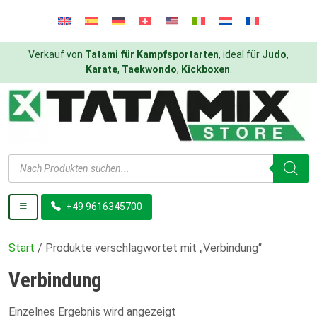
Verkauf von
Tatami für Kampfsportarten
, ideal für
Judo
,
Karate
,
Taekwondo
,
Kickboxen
.
Products
search
+49 9616345700
Start
/ Produkte verschlagwortet mit „Verbindung“
Verbindung
Einzelnes Ergebnis wird angezeigt