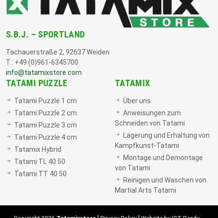
S.B.J. – SPORTLAND
Tachauerstraße 2, 92637 Weiden
T.: +49 (0)961-6345700
info@tatamixstore.com
TATAMI PUZZLE
TATAMIX
Tatami Puzzle 1 cm
Über uns
Tatami Puzzle 2 cm
Anweisungen zum
Schneiden von Tatami
Tatami Puzzle 3 cm
Lagerung und Erhaltung von
Tatami Puzzle 4 cm
Kampfkunst-Tatami
Tatamix Hybrid
Montage und Demontage
Tatami TL 40 50
von Tatami
Tatami TT 40 50
Reinigen und Waschen von
Martial Arts Tatami
|
|