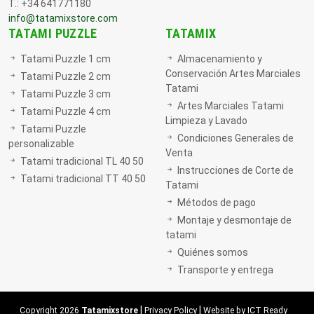
T.: +34 641771180
info@tatamixstore.com
TATAMI PUZZLE
TATAMIX
Tatami Puzzle 1 cm
Almacenamiento y
Conservación Artes Marciales
Tatami Puzzle 2 cm
Tatami
Tatami Puzzle 3 cm
Artes Marciales Tatami
Tatami Puzzle 4 cm
Limpieza y Lavado
Tatami Puzzle
Condiciones Generales de
personalizable
Venta
Tatami tradicional TL 40 50
Instrucciones de Corte de
Tatami tradicional TT 40 50
Tatami
Métodos de pago
Montaje y desmontaje de
tatami
Quiénes somos
Transporte y entrega
|
|
Copyright 2026
Tatamixstore
Privacy Policy
Website by ICT Ready