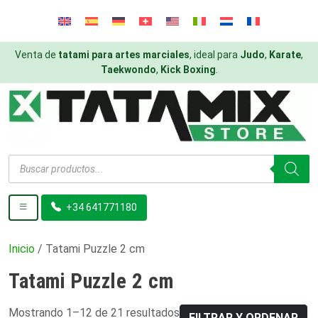
Venta de
tatami para artes marciales
, ideal para
Judo
,
Karate
,
Taekwondo
,
Kick Boxing
.
Búsqueda
de
productos
+34 641771180
Inicio
/ Tatami Puzzle 2 cm
Tatami Puzzle 2 cm
Mostrando 1–12 de 21 resultados
FILTRAR Y ORDENAR