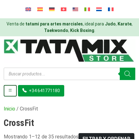
Venta de
tatami para artes marciales
, ideal para
Judo
,
Karate
,
Taekwondo
,
Kick Boxing
.
Búsqueda
de
productos
+34 641771180
Inicio
/ CrossFit
CrossFit
Mostrando 1–12 de 35 resultados
FILTRAR Y ORDENAR