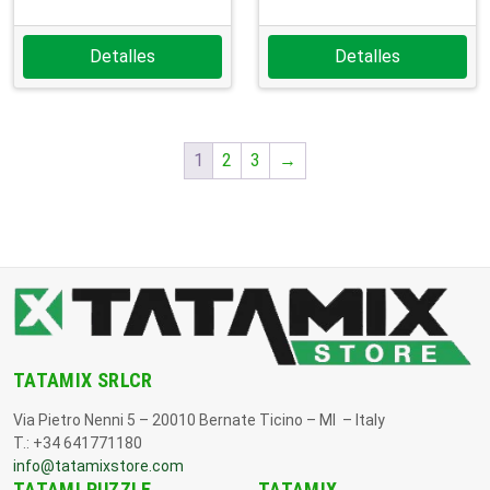
Detalles
Detalles
1
2
3
→
TATAMIX SRLCR
Via Pietro Nenni 5 – 20010 Bernate Ticino – MI – Italy
T.: +34 641771180
info@tatamixstore.com
TATAMI PUZZLE
TATAMIX