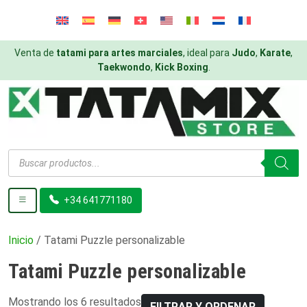
Venta de
tatami para artes marciales
, ideal para
Judo
,
Karate
,
Taekwondo
,
Kick Boxing
.
Búsqueda
de
productos
+34 641771180
Inicio
/ Tatami Puzzle personalizable
Tatami Puzzle personalizable
Mostrando los 6 resultados
FILTRAR Y ORDENAR