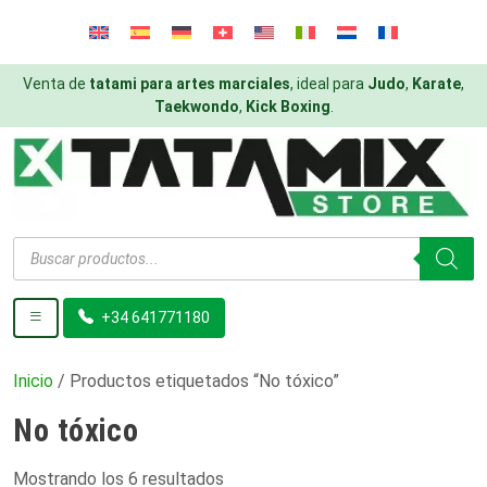
Venta de
tatami para artes marciales
, ideal para
Judo
,
Karate
,
Taekwondo
,
Kick Boxing
.
Búsqueda
de
productos
+34 641771180
Inicio
/ Productos etiquetados “No tóxico”
No tóxico
Mostrando los 6 resultados