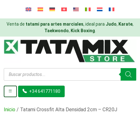
Venta de
tatami para artes marciales
, ideal para
Judo
,
Karate
,
Taekwondo
,
Kick Boxing
.
Búsqueda
de
productos
+34 641771180
Inicio
/ Tatami Crossfit Alta Densidad 2cm – CR20J