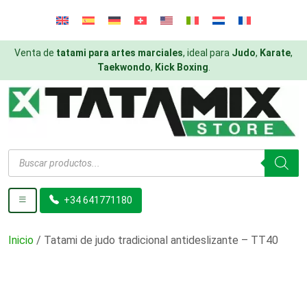
Venta de
tatami para artes marciales
, ideal para
Judo
,
Karate
,
Taekwondo
,
Kick Boxing
.
Búsqueda
de
productos
+34 641771180
Inicio
/ Tatami de judo tradicional antideslizante – TT40