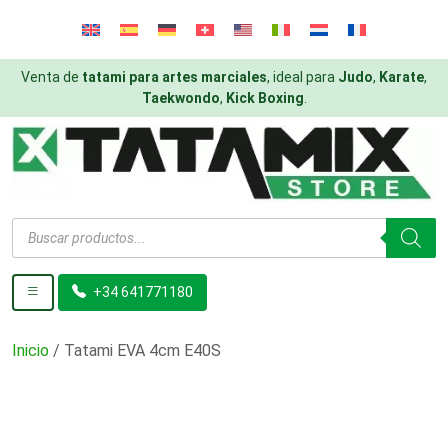
Venta de
tatami para artes marciales
, ideal para
Judo
,
Karate
,
Taekwondo
,
Kick Boxing
.
Búsqueda
de
productos
+34 641771180
Inicio
/ Tatami EVA 4cm E40S